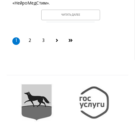
«НейроМедСтим».
ЧИТАТЬ ДАЛЕЕ
1
2
3