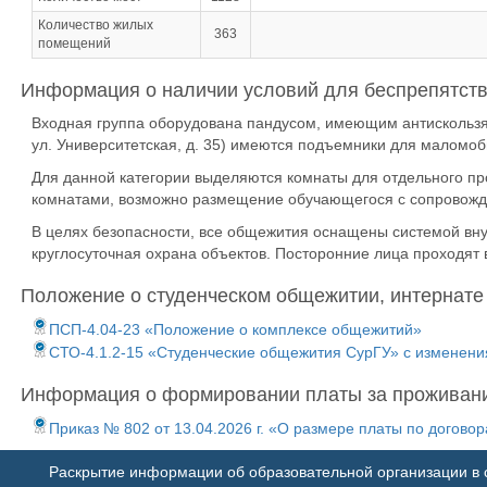
Количество жилых
363
помещений
Информация о наличии условий для беспрепятств
Входная группа оборудована пандусом, имеющим антискользящ
ул. Университетская, д. 35) имеются подъемники для маломо
Для данной категории выделяются комнаты для отдельного п
комнатами, возможно размещение обучающегося с сопровож
В целях безопасности, все общежития оснащены системой вну
круглосуточная охрана объектов. Посторонние лица проходят
Положение о студенческом общежитии, интернате
ПСП-4.04-23 «Положение о комплексе общежитий»
СТО-4.1.2-15 «Студенческие общежития СурГУ» с изменениям
Информация о формировании платы за проживан
Приказ № 802 от 13.04.2026 г. «О размере платы по догово
Раскрытие информации об образовательной организации в с