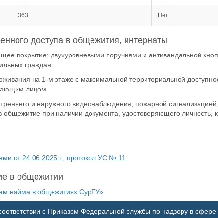
363
Нет
енного доступа в общежития, интернаты
ее покрытие; двухуровневыми поручнями и антивандальной кнопкой
бильных граждан.
роживания на 1-м этаже с максимальной территориальной доступн
дающим лицом.
треннего и наружного видеонаблюдения, пожарной сигнализацией, 
 в общежитие при наличии документа, удостоверяющего личность, 
и от 24.06.2025 г., протокол УС № 11
ие в общежитии
рам найма в общежитиях СурГУ»
оответствии с Приказом Федеральной службы по надзору в сфере 