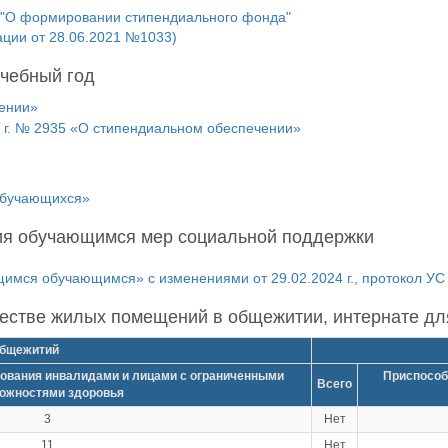
 "О формировании стипендиального фонда"
ации от 28.06.2021 №1033)
учебный год
чении»
5 г. № 2935 «О стипендиальном обеспечении»
обучающихся»
ия обучающимся мер социальной поддержки
имся обучающимся» с изменениями от 29.02.2024 г., протокол УС
честве жилых помещений в общежитии, интернате д
бщежитий
ования инвалидами и лицами с ограниченными
Приспособ
Всего
ожностями здоровья
3
Нет
11
Нет