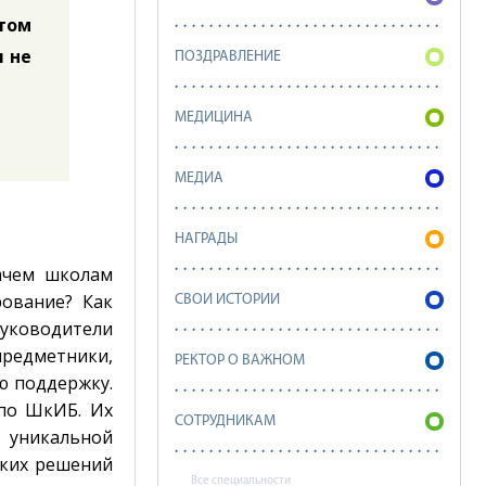
том
я не
ПОЗДРАВЛЕНИЕ
МЕДИЦИНА
МЕДИА
НАГРАДЫ
ачем школам
ование? Как
СВОИ ИСТОРИИ
уководители
редметники,
РЕКТОР О ВАЖНОМ
ю поддержку.
 по ШкИБ. Их
СОТРУДНИКАМ
й уникальной
ских решений
Все специальности