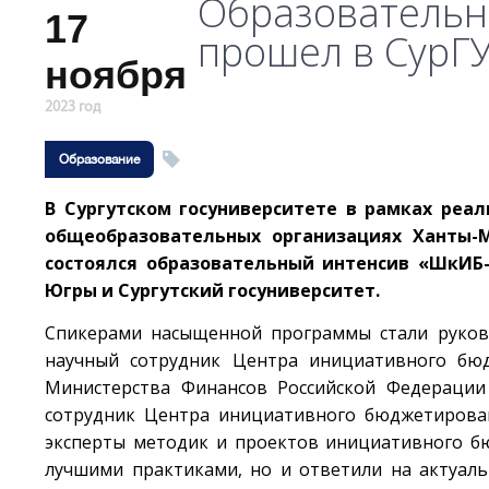
Образовательн
17
прошел в СурГ
ноября
2023 год
Образование
В Сургутском госуниверситете в рамках ре
общеобразовательных организациях Ханты-М
состоялся образовательный интенсив «ШкИБ-
Югры и Сургутский госуниверситет.
Спикерами насыщенной программы стали руков
научный сотрудник Центра инициативного бюд
Министерства Финансов Российской Федераци
сотрудник Центра инициативного бюджетиро
эксперты методик и проектов инициативного б
лучшими практиками, но и ответили на актуал