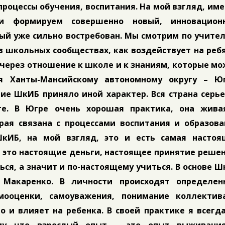
процессы обучения, воспитания. На мой взгляд, им
и формируем совершенно новый, инновацион
ый уже сильно востребован. Мы смотрим по учите
 в школьных сообществах, как воздействует на реб
 через отношение к школе и к знаниям, которые м
я Ханты-Мансийскому автономному округу – Юг
тие ШкИБ приняло иной характер. Вся страна серь
те. В Югре очень хорошая практика, она жива
рая связана с процессами воспитания и образова
кИБ, на мой взгляд, это и есть самая настоя
о это настоящие деньги, настоящее принятие реше
ся, а значит и по-настоящему учиться. В основе 
Макаренко. В личности происходят определен
мооценки, самоуважения, понимание коллектив
о и влияет на ребенка. В своей практике я всегд