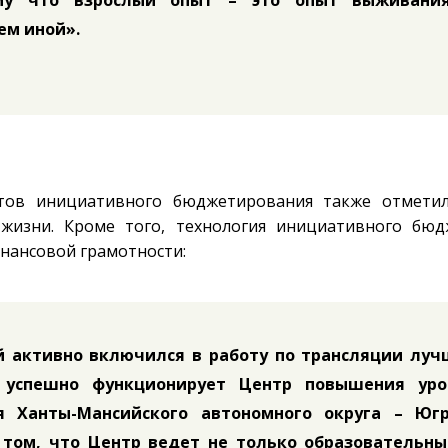
му что взрослый опыт – это опыт выживани
ем иной».
нтов инициативного бюджетирования также отмети
 жизни. Кроме того, технология инициативного бюд
инансовой грамотности:
й активно включился в работу по трансляции луч
 успешно функционирует Центр повышения уро
я Ханты-Мансийского автономного округа – Югр
том, что Центр ведет не только образовательны