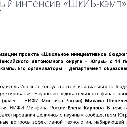
ый интенсив «ШкИБ-кэмп»
У
ализации проекта «Школьное инициативное бюдже
ансийского автономного округа – Югры» с 14 п
кэмп». Его организаторы – департамент образова
одитель Альянса консультантов инициативного бюдж
жетирования Научно-исследовательского финансовог
и (далее – НИФИ Минфина России)
Михаил Шевеле
вания НИФИ Минфина России
Елена Карпова
. В течен
юджетирования делились с научным сообществом Юг
ьные вопросы эффективной технологии, набирающей