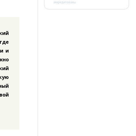
аккредитованы
кий
игде
ми и
жно
кий
скую
ьный
вой