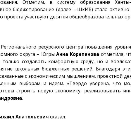
ования. Отметим, в систему образования Ханты-
ное бюджетирование (далее – ШкИБ) стало активно 
ого проекта участвуют десятки общеобразовательных ор
ь Регионального ресурсного центра повышения уровн
номного округа – Югры
Анна Корепанова
отметила, ч
е только создавать комфортную среду, но и вовлек
инятие школьных бюджетных решений. Благодаря эт
 связанные с экономическим мышлением, проектной де
венным выборам и идеям. «Твердо уверена, что мо
готовы строить новую экономику, реализовывать ин
андровна
.
ихаил Анатольевич
сказал: