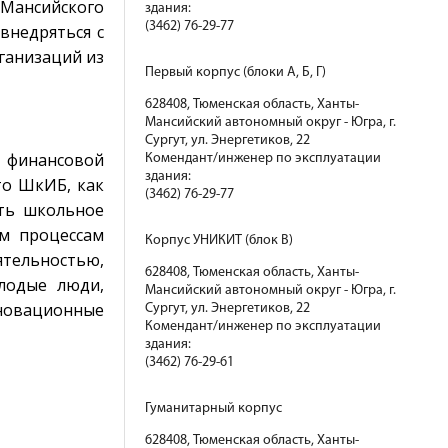
Мансийского
здания:
(3462) 76-29-77
внедряться с
ганизаций из
Первый корпус (блоки А, Б, Г)
628408, Тюменская область, Ханты-
Мансийский автономный округ - Югра, г.
Сургут, ул. Энергетиков, 22
я финансовой
Комендант/инженер по эксплуатации
здания:
то ШкИБ, как
(3462) 76-29-77
ать школьное
им процессам
Корпус УНИКИТ (блок В)
ятельностью,
628408, Тюменская область, Ханты-
лодые люди,
Мансийский автономный округ - Югра, г.
новационные
Сургут, ул. Энергетиков, 22
Комендант/инженер по эксплуатации
здания:
(3462) 76-29-61
Гуманитарный корпус
628408, Тюменская область, Ханты-