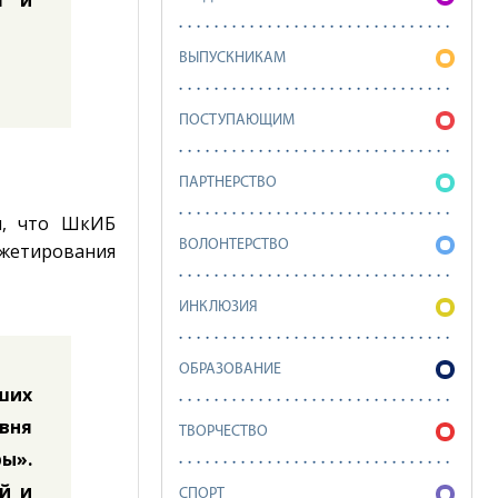
я и
ВЫПУСКНИКАМ
ПОСТУПАЮЩИМ
ПАРТНЕРСТВО
л, что ШкИБ
ВОЛОНТЕРСТВО
жетирования
ИНКЛЮЗИЯ
ОБРАЗОВАНИЕ
ших
вня
ТВОРЧЕСТВО
ы».
й и
СПОРТ