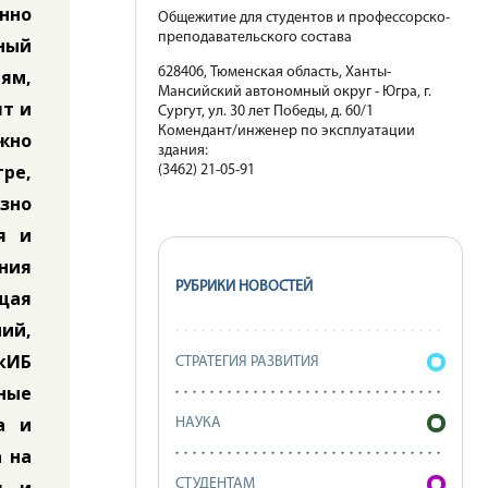
енно
Общежитие для студентов и профессорско-
преподавательского состава
ный
628406, Тюменская область, Ханты-
лям,
Мансийский автономный округ - Югра, г.
ят и
Сургут, ул. 30 лет Победы, д. 60/1
Комендант/инженер по эксплуатации
ожно
здания:
ре,
(3462) 21-05-91
езно
я и
ния
РУБРИКИ НОВОСТЕЙ
щая
ний,
ШкИБ
СТРАТЕГИЯ РАЗВИТИЯ
ные
а и
НАУКА
а на
СТУДЕНТАМ