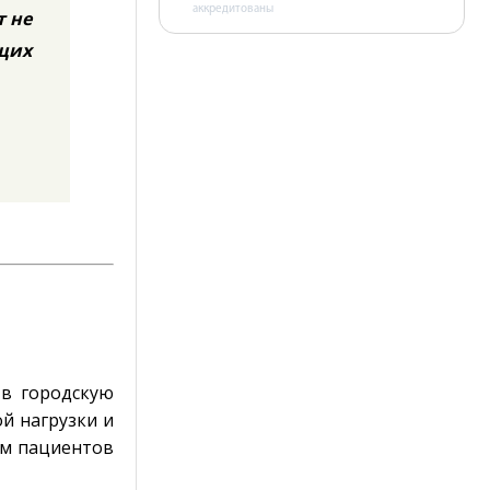
аккредитованы
т не
ящих
в городскую
й нагрузки и
ем пациентов