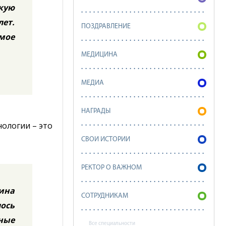
окую
лет.
ПОЗДРАВЛЕНИЕ
мое
МЕДИЦИНА
МЕДИА
НАГРАДЫ
нологии – это
СВОИ ИСТОРИИ
РЕКТОР О ВАЖНОМ
ина
СОТРУДНИКАМ
лось
ные
Все специальности