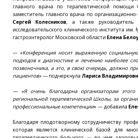
главного врача по терапевтической помощи 
заместитель главного врача по организационно
Сергей Колесников
, а также руководитель о
исследовательского клинического института им. 
гастроэнтеролог Московской области
Елена Бело
— «
Конференция носит выраженную социальную 
подходов к диагностике и лечению наиболее сл
позвоночника, а это, в свою очередь, должно п
пациентов» —
подчеркнула
Лариса Владимиров
— «Я очень благодарна организаторам этого
региональной терапевтической Школы, за орган
профессиональные компетенции
» — добавила
Еле
Благодаря плодотворному сотрудничеству профе
которая является клинической базой для мно
терапевтического больного — во имя здоровь