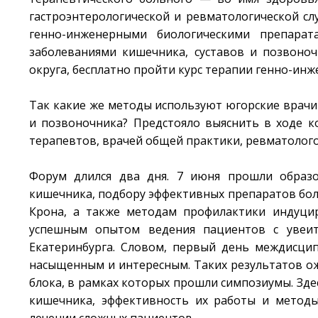
гастроэнтерологической и ревматологической с
генно-инженерными биологическими препарат
заболеваниями кишечника, суставов и позвоно
округа, бесплатно пройти курс терапии генно-ин
Так какие же методы используют югорские врачи
и позвоночника? Предстояло выяснить в ходе к
терапевтов, врачей общей практики, ревматолого
Форум длился два дня. 7 июня прошли образо
кишечника, подбору эффективных препаратов бо
Крона, а также методам профилактики индуци
успешным опытом ведения пациентов с увеита
Екатеринбурга. Словом, первый день междисци
насыщенным и интересным. Таких результатов ож
блока, в рамках которых прошли симпозиумы. Зд
кишечника, эффективность их работы и методы