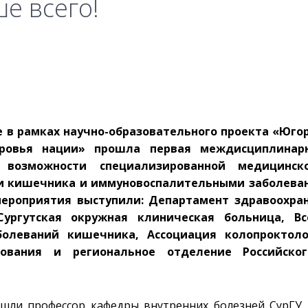
е всего!
те в рамках научно-образовательного проекта «Юго
ровья нации» прошла первая междисциплинарн
е возможности специализированной медицинс
и кишечника и иммуновоспалительными заболева
мероприятия выступили: Департамент здравоохра
Сургутская окружная клиническая больница, Вс
олеваний кишечника, Ассоциация колопроктоло
ования и региональное отделение Российског
шли профессор кафедры внутренних болезней СурГУ,