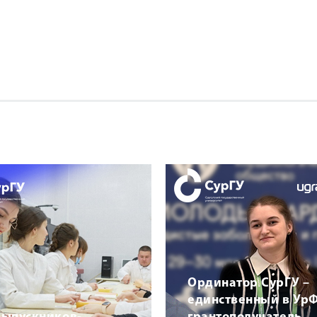
Ординатор СурГУ –
единственный в Ур