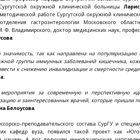
Сургутской окружной клинической больницы
Ларис
-методической работе Сургутской окружной клиничес
тделения гастроэнтерологии Московского областн
М. Ф. Владимирского, доктор медицинских наук, профес
усова
.
значимость, так как направлена на популяризацию
ожной группы иммунных заболеваний кишечника, кожи
ривести к снижению инвалидизации и смертности среди
на
.
 мероприятия за современную и перспективную ид
изацию и заинтересованных врачей, которые пришли п
на Белоусова
.
ссорско-преподавательского состава СурГУ и специа
гих кафедр вуза, появился такой проект как «Юго
я нации». А вот ведущим инновационным направле