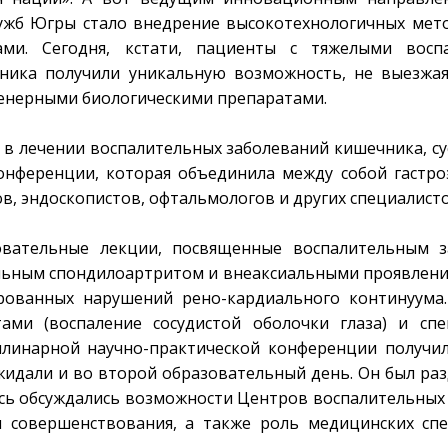
лужб Югры стало внедрение высокотехнологичных мет
ами. Сегодня, кстати, пациенты с тяжелыми восп
чника получили уникальную возможность, не выезжа
женерными биологическими препаратами.
 в лечении воспалительных заболеваний кишечника, су
онференции, которая объединила между собой гастро
в, эндоскопистов, офтальмологов и других специалисто
вательные лекции, посвященные воспалительным з
льным спондилоартритом и внеаксиальными проявлени
рованных нарушений рено-кардиального континуума.
ми (воспаление сосудистой оболочки глаза) и спе
плинарной научно-практической конференции получи
идали и во второй образовательный день. Он был раз
есь обсуждались возможности Центров воспалительных
 совершенствования, а также роль медицинских сп