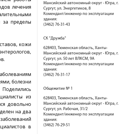
Мансийский автономный округ - Югра, г.
одов лечения
Сургут, ул. Энергетиков, 8
алительными
Комендант/инженер по эксплуатации
здания:
я за пределы
(3462) 76-31-43
СК "Дружба"
ставов, кожи
628403, Тюменская область, Ханты-
энтерологов,
Мансийский автономный округ - Югра, г.
в.
Сургут, ул. 50 лет ВЛКСМ, 9А
Комендант/инженер по эксплуатации
здания:
аболеваниям
(3462) 76-31-17
ями, болезни
 Поделились
Общежитие № 1
циалисты из
628403, Тюменская область, Ханты-
лся довольно
Мансийский автономный округ - Югра, г.
Сургут, ул. Рабочая, 31/2
делен на два
Комендант/инженер по эксплуатации
 заболеваний
здания:
(3462) 76-29-51
ециалистов в