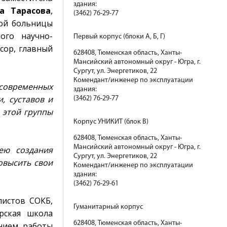
здания:
а Тарасова
,
(3462) 76-29-77
кой больницы
ого научно-
Первый корпус (блоки А, Б, Г)
сор, главный
628408, Тюменская область, Ханты-
Мансийский автономный округ - Югра, г.
Сургут, ул. Энергетиков, 22
Комендант/инженер по эксплуатации
 современных
здания:
, суставов и
(3462) 76-29-77
 этой группы
Корпус УНИКИТ (блок В)
628408, Тюменская область, Ханты-
Мансийский автономный округ - Югра, г.
ею создания
Сургут, ул. Энергетиков, 22
овысить свои
Комендант/инженер по эксплуатации
здания:
(3462) 76-29-61
листов СОКБ,
Гуманитарный корпус
рская школа
628408, Тюменская область, Ханты-
нием работы